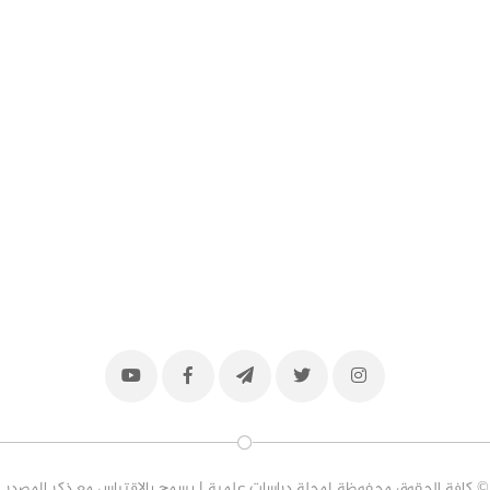
© كافة الحقوق محفوظة لمجلة دراسات علمية | يسمح بالاقتباس مع ذكر المصدر.