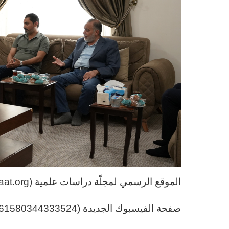
الموقع الرسمي لمجلّة دراسات علمية (https://drasaat.org/)
صفحة الفيسبوك الجديدة (https://www.facebook.com/profile.php?id=61580344333524)