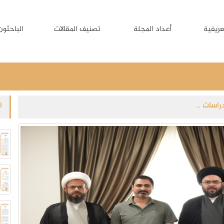
عريفية
أعداد المجلة
تصنيف المقالات
الباحثون
راسات ..
ا