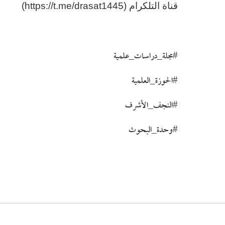
قناة التلكرام (https://t.me/drasat1445)
#مجلة_دراسات_علمية
#الحوزة_العلمية
#النجف_الأشرف
#وحدة_البحوث