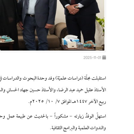
2025-11-01
استقبلت مجلّة (دراسات علميّة) وفد وحدة البحوث والدراسات ف
ربيع الآخر ١٤٤٧هـ الموافق ٧/ ١٠/ ٢٠٢٥م.
استهلّ الوفدُ زيارته - مشكوراً - بالحديث عن طبيعة عمل وحدة
والندوات العلمية والبرامج الثقافية.