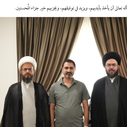
سأله تعالى أن يأخذ بأيديهم، ويزيد في توفيقهم، ويجزيهم خير جزاء المُحسنين.