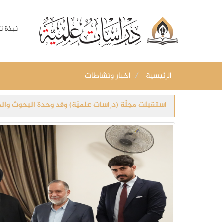
نبذة ت
الرئيسية
اخبار ونشاطات
استقبلت مجلّة (دراسات علميّة) وفد وحدة البحوث والد