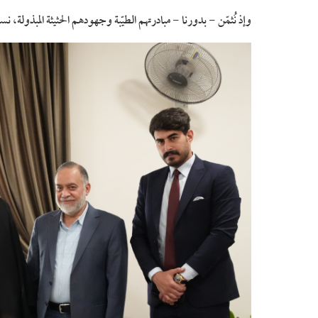
وإذ نُثمّن - بدورنا - مبادرتهم الطيّبة وجهودهم الحثيثة المبذولة، ن