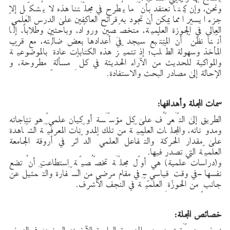
ونحن، وإن كُنّا نعتقد بأنَّ ما يُطرح في مجلَّتنا هذه لا يُشكِّل إلا
جزءًا يسيرًا مما يمكن أن تجود به قرائح العاكفين على الدرس العلميّ
العالي في الحوزة العلميّة، متخصِّصين وروّاد، وباحثين وطلاباً، إلّا
أنَّنا نظنُّ أن المتتّبع سيجد في أعدادها بعض ضالّته، مع قرب
المأخذ وسهولة الطَّلب؛ إذ تتميَّز هذه الكتابات عادةً بالموضوعيَّة
والمواكبة للحديث من الآراء الحديثة في كلِّ مسألةٍ مطروحة، و
الإحالة إلى مصادر البحث والاستفادة.
سمات المجلة وأهدافها:
الطريق إلى التَّعرُّف على كل مؤسَّسة أو كيان علميّ هو نتاجاته
ومدوَّناته، والمجلَّات العلميَّة من تلك المدوَّنات المعرفيَّة الشَّاهدة
على مقدار الحركة والتَّفاعل العلميّ الدَّائر في أروقة الجامعة
العلميّة التي تصدر فيها.
و(دراسات علمية) هي أوّل مجلَّة تخصُّصيِّة استطاعت أنْ تضع
نفسها -في وقتٍ قياسيٍ- في مقام مرضي من السَّفارة والتَّمثيل عن
جانبٍ من الحوزةِ العلميَّة في النجف الأشرف.
خصائص المجلة: