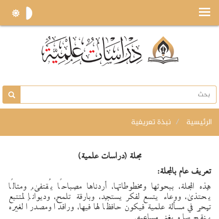
الرئيسية
نبذة تعريفية
مجلة (دراسات علمية)
تعريف عام بالمجلة:
هذه المجلة، ببحوثها ومخطوطاتها، أردناها مصباحًا يُقتفى، ومثالًا
يُحتذى، ووعاءً يتسع لفكر يستجد، وبارقةً تلمح، وديوانًا لمتتبع
تبحر في مسألة علمية فيكون حافظًا لها فيها، ورافدًا ومصدرًا لغيره
يُنقّح بها و يغني مساعيه.