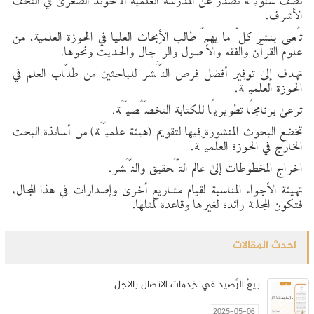
نصف سنويَّة تصدر عن المدرسة العلمية الآخوند الصغرى في النجف
الأشرف.
تُعنى بنشر كلّ ما يهمّ طالب الأبحاث العليا في الحوزة العلمية، من
علوم القرآن والفقه والأُصول والرِّجال والحديث ونحوها.
تهدف إلى توفير أفضل فرص النَّشر للباحثين من طلّاب العلم في
الحوزة العلميَّة.
ترعى برنامجًا تطويريًا للكتابة التخصُّصيَّة.
تخضع البحوث المنشورة فيها لتقويم (هيئة علميَّة) من أساتذة البحث
الخارج في الحوزة العلميَّة.
اخراج المخطوطات إلى عالم التَّحقيق والنَّشر.
تهيئة الأجواء المناسبة لقيام مشاريع أخرى وإصدارات في هذا المجال،
فتكون المجلّة رائدة لغيرها وقاعدة لمثلها.
افتتاحية العدد 1
احدث المقالات
2025-05-06
بيعُ الرَّصيد في خِدمات الاتصال بالآجل
2025-05-06