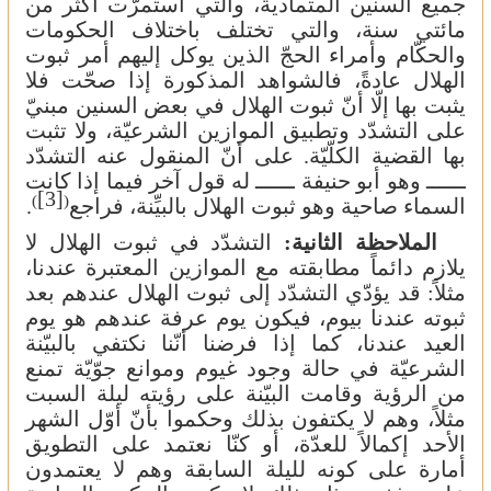
جميع السنين المتمادية، والتي استمرّت أكثر من
مائتي سنة، والتي تختلف باختلاف الحكومات
والحكّام وأمراء الحجّ الذين يوكل إليهم أمر ثبوت
الهلال عادةً، فالشواهد المذكورة إذا صحّت فلا
يثبت بها إلّا أنّ ثبوت الهلال في بعض السنين مبنيّ
على التشدّد وتطبيق الموازين الشرعيّة، ولا تثبت
بها القضية الكلّيّة. على أنّ المنقول عنه التشدّد
ــــــ وهو أبو حنيفة ــــــ له قول آخر فيما إذا كانت
[3]
)
(
السماء صاحية وهو ثبوت الهلال بالبيِّنة، فراجع
.
الملاحظة الثانية:
التشدّد في ثبوت الهلال لا
يلازم دائماً مطابقته مع الموازين المعتبرة عندنا،
مثلاً: قد يؤدّي التشدّد إلى ثبوت الهلال عندهم بعد
ثبوته عندنا بيوم، فيكون يوم عرفة عندهم هو يوم
العيد عندنا، كما إذا فرضنا أنّنا نكتفي بالبيّنة
الشرعيّة في حالة وجود غيوم وموانع جوّيّة تمنع
من الرؤية وقامت البيّنة على رؤيته ليلة السبت
مثلاً، وهم لا يكتفون بذلك وحكموا بأنّ أوّل الشهر
الأحد إكمالاً للعدّة، أو كنّا نعتمد على التطويق
أمارة على كونه لليلة السابقة وهم لا يعتمدون