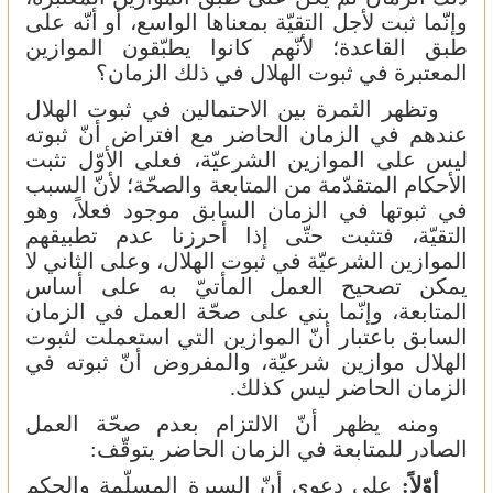
وإنّما ثبت لأجل التقيّة بمعناها الواسع، أو أنّه على
طبق القاعدة؛ لأنّهم كانوا يطبّقون الموازين
المعتبرة في ثبوت الهلال في ذلك الزمان؟
وتظهر الثمرة بين الاحتمالين في ثبوت الهلال
عندهم في الزمان الحاضر مع افتراض أنّ ثبوته
ليس على الموازين الشرعيّة، فعلى الأوّل تثبت
الأحكام المتقدّمة من المتابعة والصحّة؛ لأنّ السبب
في ثبوتها في الزمان السابق موجود فعلاً، وهو
التقيّة، فتثبت حتّى إذا أحرزنا عدم تطبيقهم
الموازين الشرعيّة في ثبوت الهلال، وعلى الثاني لا
يمكن تصحيح العمل المأتيّ به على أساس
المتابعة، وإنّما بني على صحّة العمل في الزمان
السابق باعتبار أنّ الموازين التي استعملت لثبوت
الهلال موازين شرعيّة، والمفروض أنّ ثبوته في
الزمان الحاضر ليس كذلك.
ومنه يظهر أنّ الالتزام بعدم صحّة العمل
الصادر للمتابعة في الزمان الحاضر يتوقّف:
أوّلاً:
على دعوى أنّ السيرة المسلّمة والحكم