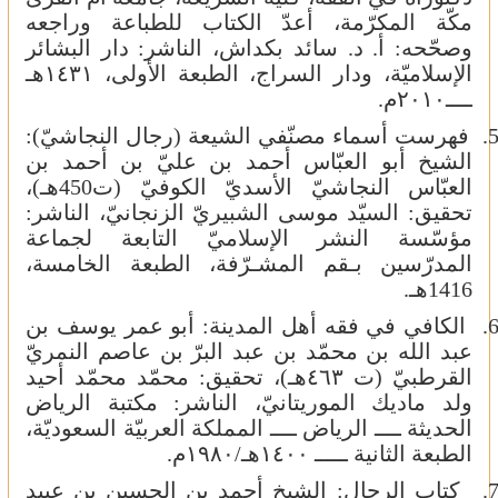
مكّة المكرّمة، أعدّ الكتاب للطباعة وراجعه
وصحّحه: أ. د. سائد بكداش، الناشر: دار البشائر
الإسلاميّة، ودار السراج، الطبعة الأولى، ١٤٣١هـ
ــــ٢٠١٠م.
5
فهرست أسماء مصنّفي الشيعة (رجال النجاشيّ):
الشيخ أبو العبّاس أحمد بن عليّ بن أحمد بن
العبّاس النجاشيّ الأسديّ الكوفيّ (ت450هـ)،
تحقيق: السيّد موسى الشبيريّ الزنجانيّ، الناشر:
مؤسّسة النشر الإسلاميّ التابعة لجماعة
المدرّسين ب‍ـقم المشـرّفة، الطبعة الخامسة،
1416هـ.
6
الكافي في فقه أهل المدينة: أبو عمر يوسف بن
عبد الله بن محمّد بن عبد البرّ بن عاصم النمريّ
القرطبيّ (ت ٤٦٣هـ)، تحقيق: محمّد محمّد أحيد
ولد ماديك الموريتانيّ، الناشر: مكتبة الرياض
الحديثة ــــ الرياض ــــ المملكة العربيّة السعوديّة،
الطبعة الثانية ـــــ ١٤٠٠هـ/١٩٨٠م.
7
كتاب الرجال: الشيخ أحمد بن الحسين بن عبيد