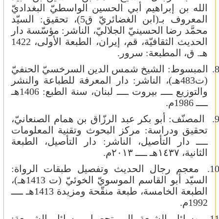
الله بن إبراهيم أبي الحسين الواسطيّ البغداديّ
المعروف بـ(ابن الغضائريّ ق5)، تحقيق: السيّد
محمَّد رضا الحسينيّ الجلاليّ، الناشر: مؤسّسة دار
الحديث الثقافيّة، قم، إيران، الطبعة الأولى، 1422
هـ. ق، المطبعة: سرور.
8
المبسوط: الشيخ شمس الدين السرخسيّ الحنفيّ
(ت483هـ)، الناشر: دار المعرفة للطباعة والنشر
والتوزيع ــــ بيروت ــــ لبنان، سنة الطبع: 1406هـ
ــــ 1986م.
9
المصنّف: أبو بكر عبد الرزّاق بن همام الصنعانيّ،
تحقيق ودراسة: مركز البحوث وتقنية المعلومات
ــــ دار التأصيل، الناشر: دار التأصيل، الطبعة
الثانية، ١٤٣٧هـ ــــ ٢٠١٣م.
10
معجم رجال الحديث وتفصيل طبقات الرواة:
السيّد أبو القاسم الموسويّ الخوئيّ (ت 1413هـ)،
الطبعة الخامسة، طبعة منقّحة ومزيدة 1413هـ‍ ــــ
1992م.
11
وسائل الشيعة إلى تحصيل مسائل الشريعة: