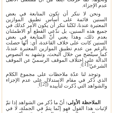
عدم الإجزاء.
ونحن لا ننكر أن تكون المتابعة في بعض
السنين قائمة على أساس تطبيق الموازين
المعتبرة عندنا، لكنّنا ننكر أن يكون الأمر كذلك في
جميع هذه السنين، بل ندّعي القطع أو الاطمئنان
بعدم ذلك، وهذا يعني أنّ المتابعة في بعض
السنين كانت على خلاف القاعدة، أي: أنّها حصلت
بالرغم من عدم تطبيق الموازين المعتبرة عندنا،
كما سيتّضح من خلال البحث، وتشهد به النصوص
الدالّة على اختلاف الموقف الرسميّ عن الموقف
[1]
)
(
الشرعيّ
.
وتوجد لنا عدّة ملاحظات على مجموع الكلام
الذي ذُكر في مقام الاستدلال على عدم الإجزاء
)
[2]
(
والشواهد التي ذُكرت لتأييده
.
الملاحظة الأولى:
أنّ ما ذُكر من الشواهد إذا تمّ
لإثبات هذا القول فهو إنّما يتمّ في الجملة، لا في