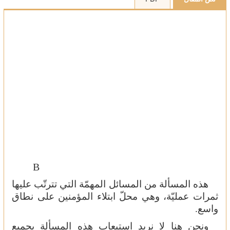
2025-05-08
افتتاحية العدد 2-3
2025-05-09
مشروعية البرلمانات في ظل الانظمة السياسية المعاصرة
2025-05-09
القتل العمد بين الفقه الاسلامي وقانون العقوبات الع...
2025-05-09
B
هذه المسألة من المسائل المهمّة التي تترتّب عليها
ثمرات عمليّة، وهي محلّ ابتلاء المؤمنين على نطاق
واسع.
ونحن هنا لا نريد استيعاب هذه المسألة بجميع