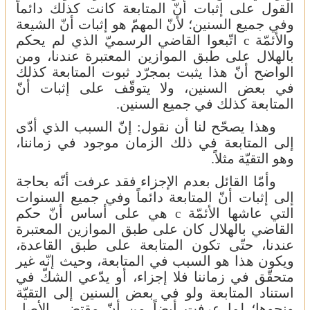
القول على إثبات أنّ المتابعة كانت كذلك دائماً
وفي جميع السنين؛ لأنّ المهمّ هو إثبات أنّ الشيعة
والأئمّة
اتّبعوا القاضي الرسميّ الذي لم يحكم
c
بالهلال على طبق الموازين المعتبرة عندنا، ومن
الواضح أنّ هذا يثبت بمجرّد ثبوت المتابعة كذلك
في بعض السنين، ولا يتوقّف على إثبات أنّ
المتابعة كذلك في جميع السنين.
وهذا يصحّح لنا أن نقول: إنّ السبب الذي أدّى
إلى المتابعة في ذلك الزمان موجود في زماننا،
وهو التقيّة مثلاً.
وأمّا القائل بعدم الإجزاء فقد عرفت أنّه بحاجة
إلى إثبات أنّ المتابعة دائماً وفي جميع السنوات
التي عاشها الأئمّة
هي على أساس أنّ حكم
c
القاضي بالهلال كان على طبق الموازين المعتبرة
عندنا، حتّى تكون المتابعة على طبق القاعدة،
ويكون هذا هو السبب في المتابعة، وحيث إنّه غير
متحقّق في زماننا فلا إجزاء، أو يدّعي الشكّ في
استناد المتابعة ولو في بعض السنين إلى التقيّة
ونحوها؛ لما عرفت أيضاً من أنّ مقتضى الأصل