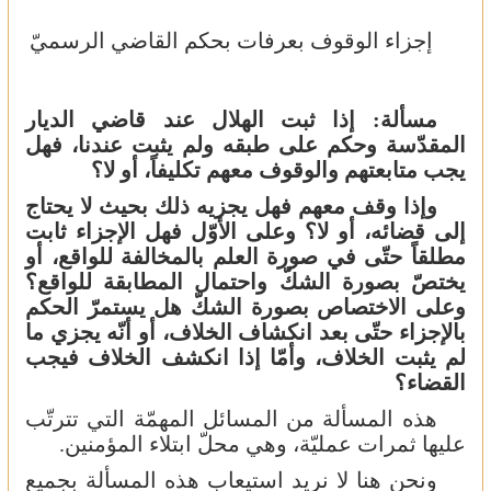
إجزاء الوقوف بعرفات بحكم القاضي الرسميّ
مسألة:
إذا ثبت الهلال عند قاضي الديار
المقدّسة وحكم على طبقه ولم يثبت عندنا، فهل
يجب متابعتهم والوقوف معهم تكليفاً، أو لا؟
وإذا وقف معهم فهل يجزيه ذلك بحيث لا يحتاج
إلى قضائه، أو لا؟ وعلى الأوّل فهل الإجزاء ثابت
مطلقاً حتّى في صورة العلم بالمخالفة للواقع، أو
يختصّ بصورة الشكّ واحتمال المطابقة للواقع؟
وعلى الاختصاص بصورة الشكّ هل يستمرّ الحكم
بالإجزاء حتّى بعد انكشاف الخلاف، أو أنّه يجزي ما
لم يثبت الخلاف، وأمّا إذا انكشف الخلاف فيجب
القضاء؟
هذه المسألة من المسائل المهمّة التي تترتّب
عليها ثمرات عمليّة، وهي محلّ ابتلاء المؤمنين.
ونحن هنا لا نريد استيعاب هذه المسألة بجميع