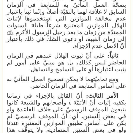
بصحّة العمل المأتيّ به للمتابعة في الزمان
السابق لا علاقة لهما بالتقيّة أصلاً، وإنّما ثبتا باعتبار
عدم مخالفة الموازين التي استخدموها لإثبات
الهلال للموازين المعتبرة شرعاً طيلة السنوات
الممتدّة من زمان ما بعد رحيل الرسول الأكرم
J
إلى زمان الغيبة، أو دعوى الشكّ في ذلك باعتبار
أنّ الأصل عدم الإجزاء.
ثانياً:
على أنّ ثبوت الهلال عندهم في الزمان
الحاضر ليس كذلك، بل هو مبنيّ على أمور لم
يثبت اعتبارها أو على التسامح والتساهل.
ومع تماميّتهما لا يمكن تصحيح العمل المأتيّ به
على أساس المتابعة في الزمان الحاضر.
الأمر الثالث:
أنّ القائل بالإجزاء في زماننا
يكفيه إثبات أنّ الأئمّة
وأصحابهم والشيعة كانوا
c
يتبعون الموقف الرسميّ على خلاف القاعدة ولو
في بعض السنين، أي: أنّ الموقف الرسميّ لم
يكن على أساس تطبيق الموازين المعتبرة عندنا
ولو في بعض السنين المتمادية، ولا يتوقّف هذا