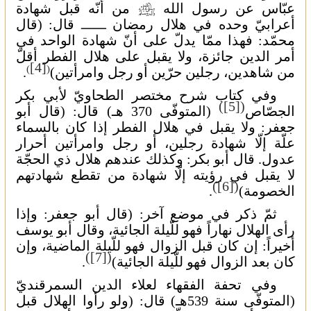
عبّاس عن رسول الله
من أنّه قبل شهادة
J
أعرابيّ وحده في هلال رمضان
ــــــ
قال: (قال
محمّد: فهذا ممّا يدلّ على أنّ شهادة الواحد في
أمر الدين جائزة، ولا يقبل على هلال الفطر أقلّ
[4]
)
(
من شاهدين، رجلين حرّين أو رجل وامرأتين)
.
وفي كتاب شرح مختصر الطحاويّ لأبي بكر
)
[5]
(
الجصّاص
(المتوفّى 370 هـ) قال: (قال أبو
جعفر: ولا يقبل في هلال الفطر إذا كان بالسماء
علّة إلّا شهادة رجلين، أو رجل وامرأتين أحرار
عدول. قال أبو بكر: وكذلك عندهم هلال ذي الحجّة
لا يقبل في رؤيته إلّا شهادة من تقطع شهادتهم
)
[6]
(
الخصومة)
.
ثمّ ذكر في موضع آخر: (قال أبو جعفر: وإذا
رأى الهلال نهاراً فهو للّيلة الجائية، وقال أبو يوسف
أخيراً: إن كان قبل الزوال فهو للّيلة الماضية، وإن
)
[7]
(
كان بعد الزوال فهو للّيلة الجائية)
.
وفي تحفة الفقهاء لعلاء الدين السمرقنديّ
(المتوفّى سنة 539هـ) قال: (ولو رأوا
الهلال قبل