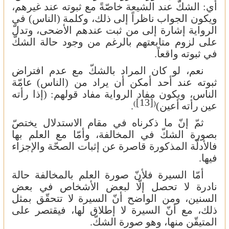
أي: الشكّ عند الشيعة خاصّةً مع ثبوته عند غيرهم،
ويكون الجواب ناظراً إلى ذلك، وكلمة (الناس) في
الرواية إشارة إلى من ثبت عندهم الأضحى، وتدلّ
على لزوم متابعتهم بالرغم من وجود حالة الشكّ
في ثبوته واقعاً.
نعم، لو كان المراد بالشكّ مع عدم افتراض
ثبوته عند أحد أمكن أن يراد من (الناس)
عامّة
الناس،
ويكون
مفاد
الرواية
مفاد
قولهم:
(إذا
رأته
[13]
)
(
عين
رأته
أعين)
.
ثمّ إنّ ما ذكرناه في مقام الاستدلال يختصّ
بصورة الشكّ في المخالفة، وأمّا مع العلم بها
فالأدلّة المذكورة قاصرة عن إثبات الصحّة والإجزاء
فيها.
أمّا السيرة فلأنّ صورة العلم بالمخالفة حالة
نادرة لا تحصل إلّا لبعض الأشخاص في بعض
السنين، ومن الواضح أنّ السيرة لا تتحقّق بمثل
ذلك، مع أنّ السيرة لا إطلاق لها، فيقتصر على
المتيقّن منها، وهو صورة الشكّ.