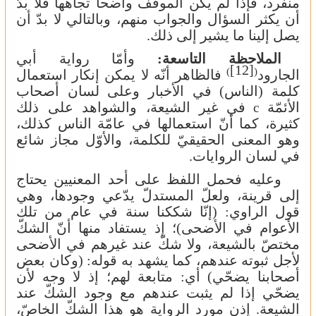
منفرد، فإذا لم يكن الموقف واضحاً تجاهها فلا بدّ
أن يكثر السؤال والجواب منهم، وبالتالي لا بدّ أن
يصل إلينا ما يشير إلى ذلك.
الملاحظة التاسعة:
وأمّا رواية أبي
[12]
)
(
الجارود
فالظاهر أنّه لا يمكن إنكار استعمال
كلمة
(الناس)
في
الأخبار
وعلى
لسان
أصحاب
الأئمّة
في
غير الشيعة، والشواهد على ذلك
c
كثيرة، كما أنّ استعمالها في عامّة الناس كذلك،
وهو المعنى الحقيقيّ للكلمة، والأوّل مجاز شائع
في لسان الروايات.
وعليه فحمل اللفظ على أحد المعنيين يحتاج
إلى قرينة، ولعلّ المستدلّ يدّعي وجودها، وهي
قول الراوي: (إنّا شككنا سنة في عام من تلك
الأعوام في الأضحى)؛ إذ يستفاد منها أنّ الشكّ
مختصّ بالشيعة، ولا شكّ عند غيرهم في الأضحى
لأجل ثبوته عندهم، كما يشهد به قوله: (وكان بعض
أصحابنا يضحّي) أي: متابعة لهم؛ إذ لا وجه لأن
يضحّي إذا لم يثبت عندهم مع وجود الشكّ عند
الشيعة. إذن مورد الرواية هو هذا الشكّ الخاصّ،