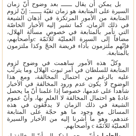
بل يمكن أن يقال ــــــ بعد وضوح أنّ زمان
السيرة على المتابعة هو زمان تقيّة ــــــ: إنّ لزوم
المتابعة من الأمور المرتكزة في أذهان الشيعة
في ذلك الزمان، كما تشير إليه الأخبار الخاصّة
التي تأمر بالمتابعة في خصوص مسألة الهلال،
مضافاً إلى السيرة العمليّة للأئمّة
وأصحابهم،
c
فإنّهم ملتزمون بأداء فريضة الحجّ وكذا ملتزمون
بالمتابعة.
وكلّ هذه الأمور ساهمت في وضوح لزوم
المتابعة للسلطان في أمر ثبوت الهلال وما يترتّب
عليه بالرغم من احتمال المخالفة، ومع هذا
الوضوح لا يكون عدم ورود المخالفة في الأخبار
شاهداً على عدمها، خصوصاً إذا علمنا أنّ ما يحصل
عادةً هو احتمال المخالفة لا العلم بها، وأنّ عموم
الشيعة في ذلك الزمان لا يدقّقون في هذه
المسائل مع وجود ما هو حجّة على المتابعة
عندهم، وهو ما أشرنا إليه من الأخبار والسيرة
العمليّة للأئمّة
وأصحابهم.
c
والحاصل:
أنّ مرجع ما ذكر إلى أنّ المخالفة لو