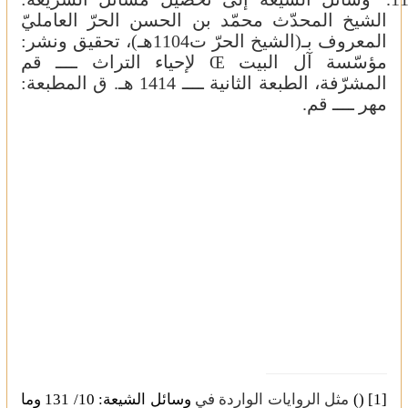
الشيخ المحدّث محمّد بن الحسن الحرّ العامليّ
المعروف بـ(الشيخ الحرّ ت1104هـ)، تحقيق ونشر:
مؤسّسة آل البيت
لإحياء التراث ــــ قم
Œ
المشرّفة، الطبعة الثانية ــــ 1414 هـ‍. ق المطبعة:
مهر ــــ قم.
[1]
)
)
مثل الروايات الواردة في
وسائل الشيعة: 10/ 131 وما