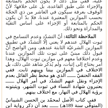
عليه، ففي مثل ذلك لا يكون الحكم بالمتابعة
والإجزاء على طبق القاعدة، بل على خلافها؛ لأنّ
الوقوف بعرفة سيكون في العاشر من ذي الحجّة
بحسب الموازين المعتبرة عندنا، فلا بدّ أن يكون
الحكم بالمتابعة أو الإجزاء على أساس التقيّة
والمداراة ونحو ذلك.
الملاحظة الثالثة:
أنّ التشدّد وعدم التسامح في
ثبوت الهلال عندهم لا يعني إلّا التشدّد في تطبيق
الموازين الشرعيّة الثابتة عندهم، ومن الواضح أنّ
قبول ذلك مبنيّ على ثبوت تلك الموازين عندنا
وعدم اختلافنا معهم في موازين ثبوت الهلال، وهذا
أمر يحتاج إلى إثبات، ولم يُذكر شاهد على ذلك،
بل
الاختلاف في الموازين بيننا وبينهم ثابت. ففي
الفقه الحنفيّ
ــــــ
الذي هو محطّ نظر القائل بعدم
الإجزاء ونقل عنهم التشدّد في أمر الهلال
ــــــ
يعتبرون شهادة النساء في ثبوت الشهر، ويثبتونه
برؤية الهلال في النهار، مع اختلاف بينهم.
ففي كتاب الأصل لمحمّد بن الحسن الشيبانيّ
(المتوفّى سنة 189هـ)
ــــــ
بعد أن ذكر رواية ابن