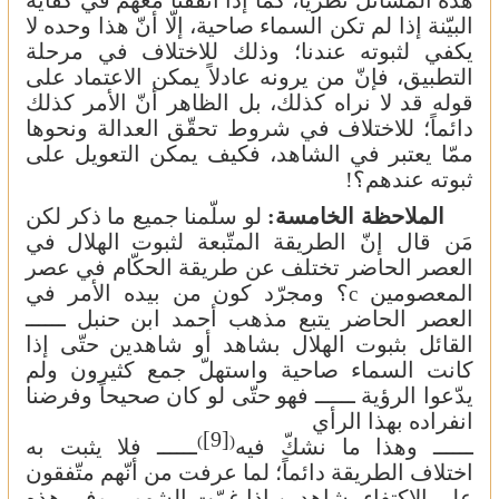
البيّنة إذا لم تكن السماء صاحية، إلّا أنّ هذا وحده لا
يكفي لثبوته عندنا؛ وذلك للاختلاف في مرحلة
التطبيق، فإنّ من يرونه عادلاً يمكن الاعتماد على
قوله قد لا نراه كذلك، بل الظاهر أنّ الأمر كذلك
دائماً؛ للاختلاف في شروط تحقّق العدالة ونحوها
ممّا يعتبر في الشاهد، فكيف يمكن التعويل على
ثبوته عندهم؟!
الملاحظة الخامسة:
لو سلّمنا جميع ما ذكر لكن
مَن قال إنّ الطريقة المتّبعة لثبوت
الهلال
في
العصر
الحاضر
تختلف
عن
طريقة
الحكّام
في
عصر
المعصومين
؟ ومجرّد كون من بيده الأمر في
c
العصر الحاضر يتبع مذهب أحمد ابن حنبل ــــــ
القائل بثبوت الهلال بشاهد أو شاهدين حتّى إذا
كانت السماء صاحية واستهلّ جمع كثيرون ولم
يدّعوا الرؤية ــــــ فهو حتّى لو كان صحيحاً وفرضنا
انفراده بهذا الرأي
[9]
)
(
ــــــ وهذا ما نشكّ فيه
ــــــ فلا يثبت به
اختلاف الطريقة دائماً؛ لما عرفت من أنّهم متّفقون
على الاكتفاء بشاهدين إذا غمّت الشهور، وفي هذه