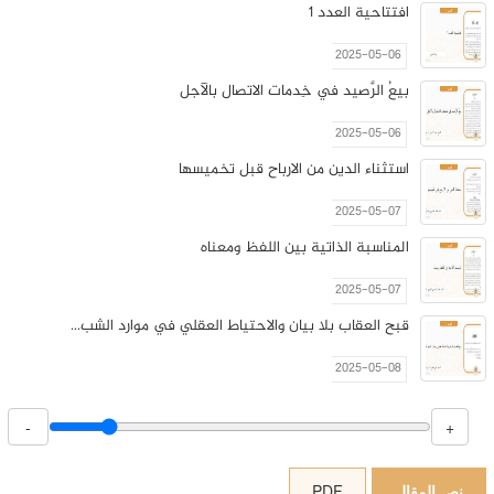
افتتاحية العدد 1
2025-05-06
بيعُ الرَّصيد في خِدمات الاتصال بالآجل
2025-05-06
استثناء الدين من الارباح قبل تخميسها
2025-05-07
المناسبة الذاتية بين اللفظ ومعناه
2025-05-07
قبح العقاب بلا بيان والاحتياط العقلي في موارد الشب...
2025-05-08
الغلو والغلاة عند الرجاليين والرواة
-
+
2025-05-08
رسالة في حرمة الغِليان في شهر رمضان اوّل رسالة صنّ...
نص المقال
PDF