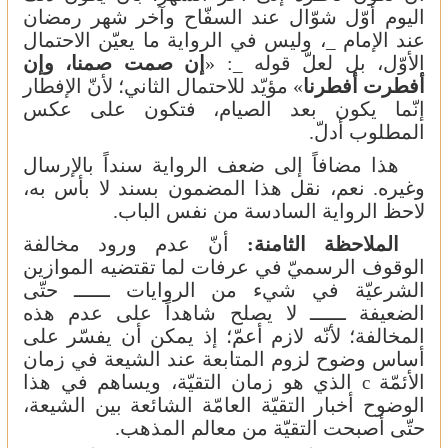
اليوم أوّل شوّال عند السفّاح وآخر شهر رمضان
عند الإمام
، وليس في الرواية ما يعيّن الاحتمال
_
الأوّل، بل لعلّ قوله
: «
إن صمت صمنا، وإن
_
أفطرت أفطرنا
» مؤيّد للاحتمال الثاني؛ لأنّ الإفطار
إنّما يكون بعد الصيام، فتكون على عكس
المطلوب أدلّ.
هذا مضافاً إلى ضعف الرواية سنداً بالإرسال
وغيره. نعم، نقل هذا المضمون بسند لا بأس به،
لاحظ الرواية السادسة من نفس الباب.
الملاحظة الثامنة:
أنّ عدم ورود مخالفة
الوقوف الرسميّ في عرفات لما تقتضيه الموازين
الشرعيّة في شيء من الروايات ــــــ حتّى
الضعيفة ــــــ لا يصلح شاهداً على عدم هذه
المخالفة؛ لأنّه لازم أعمّ؛ إذ يمكن أن يفسّر على
أساس وضوح لزوم المتابعة عند الشيعة في زمان
الأئمّة
الذي هو زمان التقيّة، ويساهم في هذا
c
الوضوح أخبار التقيّة العامّة الشائعة بين الشيعة،
حتّى أصبحت التقيّة من معالم المذهب.