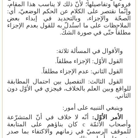
فروعها وتفاصيلها؛ لأنّ ذلك لا يناسب هذا المقام،
وإنّما نقتصر على الكلام عن الحكم الوضعيّ، أي:
الصحّة والإجزاء، وبالتحديد في إبداء بعض
الملاحظات على ما استُدلّ به للقول بعدم الإجزاء
مطلقاً حتّى في صورة الشكّ.
والأقوال في المسألة ثلاثة:
القول الأوّل: الإجزاء مطلقاً.
القول الثاني: عدم الإجزاء مطلقاً.
القول الثالث: التفصيل بين احتمال المطابقة
للواقع وبين العلم بالخلاف، فيجزي في الأوّل دون
الثاني.
وينبغي التنبيه على أمور:
الأمر الأوّل:
أنّه لا خلاف في أنّ المتشرّعة
وأصحاب الأئمّة
كان بناؤهم على
المتابعة
c
للموقف
الرسميّ
في
زمانهم
والاكتفاء
بما
صدر