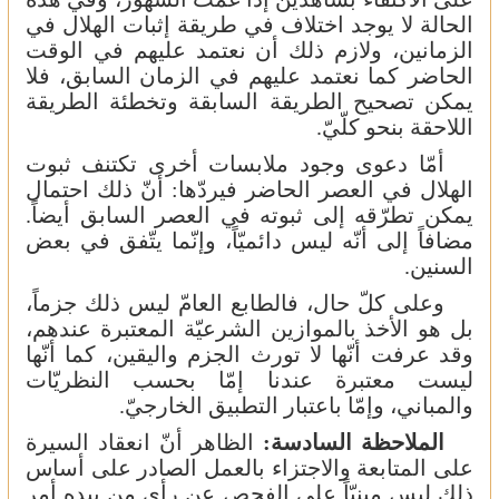
الحالة لا يوجد اختلاف في طريقة إثبات الهلال في
الزمانين، ولازم ذلك أن نعتمد عليهم في الوقت
الحاضر كما نعتمد عليهم في الزمان السابق، فلا
يمكن تصحيح الطريقة السابقة وتخطئة الطريقة
اللاحقة بنحو كلّيّ.
أمّا دعوى وجود ملابسات أخرى تكتنف ثبوت
الهلال في العصر الحاضر فيردّها: أنّ ذلك احتمال
يمكن تطرّقه إلى ثبوته في العصر السابق أيضاً.
مضافاً إلى أنّه ليس دائميّاً، وإنّما يتّفق في بعض
السنين.
وعلى كلّ حال، فالطابع العامّ ليس ذلك جزماً،
بل هو الأخذ بالموازين الشرعيّة المعتبرة عندهم،
وقد عرفت أنّها لا تورث الجزم واليقين، كما أنّها
ليست معتبرة عندنا إمّا بحسب النظريّات
والمباني، وإمّا باعتبار التطبيق الخارجيّ.
الملاحظة السادسة:
الظاهر أنّ انعقاد السيرة
على المتابعة والاجتزاء بالعمل الصادر على أساس
ذلك ليس مبنيّاً على الفحص عن رأي من بيده أمر