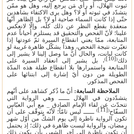
ثبوت الهلال، أو رأي مَن يرجع إليه، وهل هو ممّن
يتشدّد في ثبوته أو لا؟ وهل يرى الاكتفاء بشاهدين
حتّى إذا كانت السماء صاحية أو لا؟ بل الظاهر أنّها
منعقدة بقطع النظر عن ذلك كلّه، وإلّا لانعكس
علينا؛ لأنّ الفحص والتحقيق قد يستلزم أحياناً عدم
المتابعة، ممّا يعني انقطاع السيرة ثمّ عودتها إذا
تغيّرت نتيجة الفحص، وهذا يشكّل ظاهرة غريبة لو
كانت لبانت، والحال أنّ ما وصل إلينا لا يشير إلى
[10]
)
(
ذلك
، بل يشير إلى انعقاد السيرة على
المتابعة واستمرارها بلا انقطاع طيلة هذه المدّة
الطويلة من دون أيّ إشارة إلى ابتنائها على
الفحص المذكور.
الملاحظة السابعة:
أنّ ما ذُكر كشاهد على أنّهم
يتشدّدون في الهلال ــــــ وهي الرواية التي
تتحدّث عن لقاء الإمام الصادق
مع أبي العبّاس
_
[11]
)
(
السفّاح
ــــــ ليس تامّاً؛ لأنّه يتوقّف على أن
تكون الرواية ناظرة إلى يوم الشكّ من أوّل شهر
رمضان، والرواية ليست ظاهرة في ذلك؛ إذ يحتمل
أن تكون ناظرة إلى آخر الشهر، بأن يكون ذلك