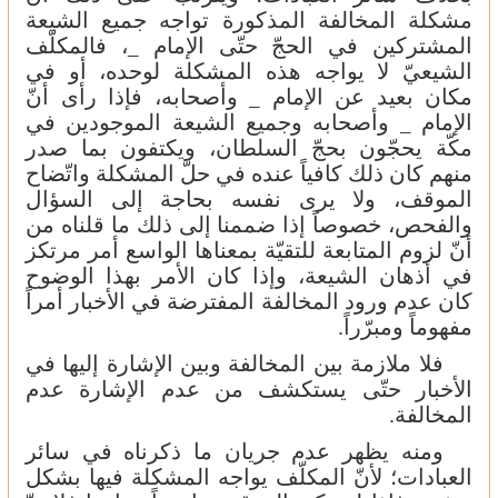
مشكلة المخالفة المذكورة تواجه جميع الشيعة
المشتركين في الحجّ حتّى الإمام
، فالمكلّف
_
الشيعيّ لا يواجه هذه المشكلة لوحده، أو في
مكان بعيد عن الإمام
وأصحابه، فإذا رأى أنّ
_
الإمام
وأصحابه وجميع الشيعة الموجودين في
_
مكّة يحجّون بحجّ السلطان، ويكتفون بما صدر
منهم كان ذلك كافياً عنده في حلّ المشكلة واتّضاح
الموقف، ولا يرى نفسه بحاجة إلى السؤال
والفحص، خصوصاً إذا ضممنا إلى ذلك ما قلناه من
أنّ لزوم المتابعة للتقيّة بمعناها الواسع أمر مرتكز
في أذهان الشيعة، وإذا كان الأمر بهذا الوضوح
كان عدم ورود المخالفة المفترضة في الأخبار أمراً
مفهوماً ومبرّراً.
فلا ملازمة بين المخالفة وبين الإشارة إليها في
الأخبار حتّى يستكشف من عدم الإشارة عدم
المخالفة.
ومنه يظهر عدم جريان ما ذكرناه في سائر
العبادات؛ لأنّ المكلّف يواجه المشكلة فيها بشكل