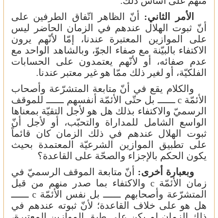
منهم
على
أساس ذلك.
الأمر الثاني:
أنّ الظاهر اتّفاق الطرفين على
أنّ ثبوت الهلال عندهم في الزمان الحاضر ليس
على الموازين المعتبرة عندنا، إمّا لأنّهم يرون
الاكتفاء بالبيّنة مع صفاء الجوّ، وبالشاهد الواحد مع
عدم صفائه، أو لأنّهم يعتمدون على الحسابات
الفلكيّة، أو لغير ذلك ممّا هو غير معتبر عندنا.
والكلام يقع في أنّ متابعة المتشرّعة وأصحاب
الأئمّة
ــــــ بل حتّى الأئمّة أنفسهم ــــــ للموقف
c
الرسميّ والاكتفاء بذلك هل هو لأجل التقيّة بمعناها
الواسع الشامل للمداراة والتحبّب، أو لأجل أنّ
ثبوت الهلال عندهم في ذلك الزمان كان قائماً
على تطبيق الموازين الشرعيّة المعتمدة بحيث
يكون الحكم بالإجزاء والصحّة على القاعدة؟
وبعبارة أخرى:
أنّ متابعة الموقف الرسميّ في
زمان الأئمّة
والاكتفاء بما صدر منهم من قبل
c
المتشرّعة وأصحابهم ــــــ بل نفس الأئمّة
ــــــ
c
هل هو على خلاف القاعدة؛ لأنّ ثبوته عندهم في
ذلك الزمان لم يكن على طبق الموازين المعتبرة،