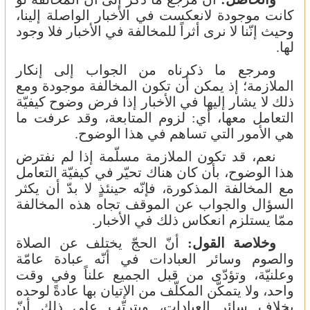
كانت موجودة لانعكست في الأخبار الواصلة إلينا،
وحيث إنّنا لا نرى أثراً للمخالفة في الأخبار فلا وجود
لها.
ومرجع ما ذكرناه من الجواب إلى إنكار
الملازمة؛ إذ يمكن أن تكون المخالفة موجودة ومع
ذلك لا يشار إليها في الأخبار إذا فرض وضوح كيفيّة
التعامل معها، أي: لزوم المتابعة، وقد عرفت ما
هي الأمور التي تساهم في هذا الوضوح.
نعم، قد تكون الملازمة مسلّمة إذا لم نفترض
هذا الوضوح، بأن كان هناك تحيّر في كيفيّة التعامل
مع المخالفة المذكورة، فإنّه حينئذٍ لا بدّ أن يكثر
السؤال والجواب عن الموقف تجاه هذه المخالفة
ممّا يستلزم انعكاس ذلك في الأخبار.
وخلاصة القول:
أنّ الحجّ يختلف عن الصلاة
والصوم وسائر العبادات في أنّه عبادة عامّة
وعلنيّة، وتؤدّى من قبل الجميع علناً وفي وقت
واحد، ولا يتمكّن المكلّف من الإتيان بها عادةً لوحده
بخلاف سائر العبادات، ويترتّب على ذلك أنّ