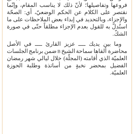
فروعها وتفاصيلها؛ لأنّ ذلك لا يناسب المقام، وإنّما
نقتصر على الكلام عن الحكم الوضعيّ، أي: الصحّة
والإجزاء، وبالتحديد في إبداء بعض الملاحظات على ما
استُدلّ به للقول بعدم الإجزاء مطلقاً حتّى في صورة
الشكّ.
وما بين يديك ــــ عزيز القارئ ــــ في الأصل
محاضرة ألقاها
سماحة
الشيخ
ضمن
برنامج
الجلسات
B
العلميّة الذي أقامته (المجلّة) خلال ليالي شهر رمضان
الفضيل بمحضر نخبةٍ من أساتذة وطلبة الحوزة
العلميّة.