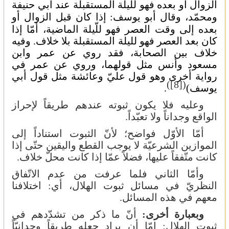
الزوال أو بعده فهو للّيلة المستقبلة عند أبي حنيفة
ومحمّد، وقال أبو يوسف: إذا كان قبل
الزوال أو
بعده إلى وقت العصر فهو للّيلة الماضية، أمّا إذا
كان بعد العصر فهو لليلة المستقبلة بلا خلاف. وفيه
خلاف بين الصحابة، فقد روي عن عمر وابن
مسعود وأنس مثل قولهما، وروي عن عمر في
رواية أخرى وهو قول عليّ وعائشة مثل قول أبي
)
[8]
(
يوسف)
.
وعليه فلا يكون ثبوته عندهم طريقاً لإحراز
الواقع وجداناً ولا تعبّداً.
أمّا الأوّل فواضح؛ لأنّ الثبوت استناداً إلى
الموازين الشرعيّة لا يوجب القطع واليقين حتّى إذا
كانت متّفقاً عليها، فضلاً عمّا إذا كانت محلّ خلاف.
وأمّا الثاني فلما عرفت من عدم الاتّفاق
النظريّ في مسائل ثبوت الهلال، أي: اختلافنا
معهم في هذه المسائل.
وبعبارة أخرى:
أنّ ما ذكر من تشدّدهم في
ثبوت الهلال: إمّا أن يراد جعله طريقاً وجدانيّاً