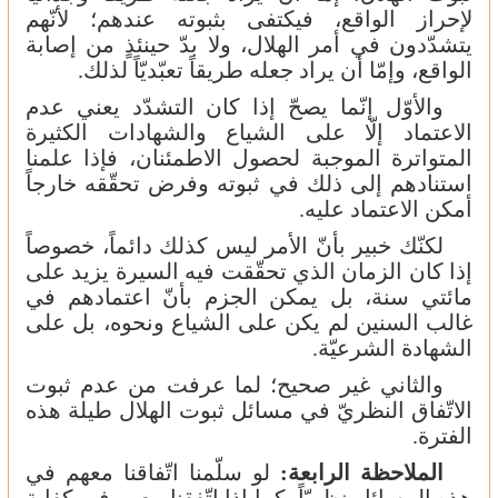
لإحراز الواقع، فيكتفى بثبوته عندهم؛ لأنّهم
يتشدّدون في أمر الهلال، ولا بدّ حينئذٍ من إصابة
الواقع، وإمّا أن يراد جعله طريقاً تعبّديّاً لذلك.
والأوّل إنّما يصحّ إذا كان التشدّد يعني عدم
الاعتماد إلّا على الشياع والشهادات الكثيرة
المتواترة الموجبة لحصول الاطمئنان، فإذا علمنا
استنادهم إلى ذلك في ثبوته وفرض تحقّقه خارجاً
أمكن الاعتماد عليه.
لكنّك خبير بأنّ الأمر ليس كذلك دائماً، خصوصاً
إذا كان الزمان الذي تحقّقت فيه السيرة يزيد على
مائتي سنة، بل يمكن الجزم بأنّ اعتمادهم في
غالب السنين لم يكن على الشياع ونحوه، بل على
الشهادة الشرعيّة.
والثاني غير صحيح؛ لما عرفت من عدم ثبوت
الاتّفاق النظريّ في مسائل ثبوت الهلال طيلة هذه
الفترة.
الملاحظة الرابعة:
لو سلّمنا اتّفاقنا معهم في
هذه المسائل نظريّاً، كما إذا اتّفقنا معهم في كفاية