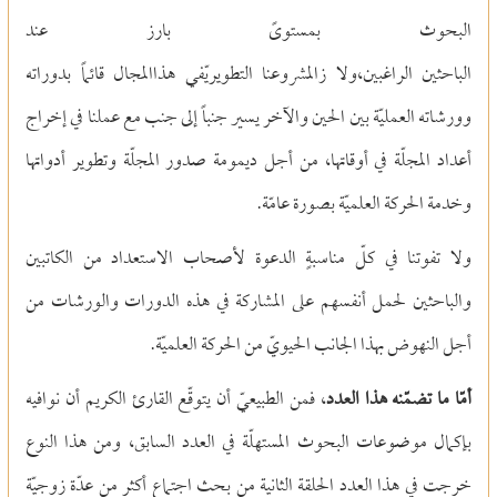
البحوث بمستوىً بارز عند
الباحثين الراغبين،ولا زالمشروعنا التطويريّفي هذاالمجال قائماً بدوراته
وورشاته العمليّة بين الحين والآخر يسير جنباً إلى جنب مع عملنا في إخراج
أعداد المجلّة في أوقاتها، من أجل ديمومة صدور المجلّة وتطوير أدواتها
وخدمة الحركة العلميّة بصورة عامّة.
ولا تفوتنا في كلّ مناسبةٍ الدعوة لأصحاب الاستعداد من الكاتبين
والباحثين لحمل أنفسهم على المشاركة في هذه الدورات والورشات من
أجل النهوض بهذا الجانب الحيويّ من الحركة العلميّة.
أمّا ما تضمّنه هذا العدد
، فمن الطبيعيّ أن يتوقّع القارئ الكريم أن نوافيه
بإكمال موضوعات البحوث المستهلّة في العدد السابق، ومن هذا النوع
خرجت في هذا العدد الحلقة الثانية من بحث اجتماع أكثر من عدّة زوجيّة