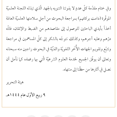
وفي ختام مقدّمة كلّ عددٍ لا يفوتنا التنويه بالجهد الّذي تبذله اللجنة العلميّة
الموقّرة (دامت بركاتهم) بمراجعة البحوث من أجل سلامتها العلميّة العامّة
أخذاً بأيدي الباحثين للوصول إلى مقاصدهم من الضبط والإتقان، فللّه
درّهم وعليه أجرهم، وكذلك نتوجّه بالشكر إلى كلّ المساهمين في مراجعة
وتتبّع وتقويم الجهات الأُخَر اللغويّة والفنّيّة في البحوث راجين منه سبحانه
وتعالى أن يوفّق الجميع لخدمة العلوم الشرعيّة الّتي بها رضاه، كما نأمل أن
نصل في آثارها من حظّنا إلى منتهاه.
هيئة التحرير
٩ ربيع الأوّل عام ١٤٤٤هـ