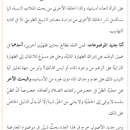
على المرأة لتعدّد أسبابها، وكذا الحلقة الأخرى من بحث انقلاب النسبة، كما
نستكمل نشر الحلقة الأخرى من دراسة مصادر الشيخ الطوسيّ S في كتابه
التهذيب.
أمّا جديد الموضوعات
: فمن الفقه نطالع بحثين فقهيّين آخرين،
أحدهما
في
ضيق الوقت عن إدراك الطهارة المائيّة، وهل هو مسوّغ للانتقال إلى الطهارة
الترابيّة على الرغم من وجود الماء، أو ليس كذلك؟ ولو من جهة تعليق آية
التيمّم ذلك على عدم وجدان الماء دون غيره من الأسباب،
والبحث الآخر
عن حجّيّة الظنّ في خصوص ركعات الصلاة وأفعالها، خصوصاً أنّ الظنّ
بنفسه لا يرقى إلى الحجّيّة ولا يغني من الحقّ شيئاً إلّا أنْ يدلّ الدليل الخاصّ
على ذلك.
ومن جديد الأصول خرج في هذا العدد بحثٌ شيّق في موضوع المعارضة