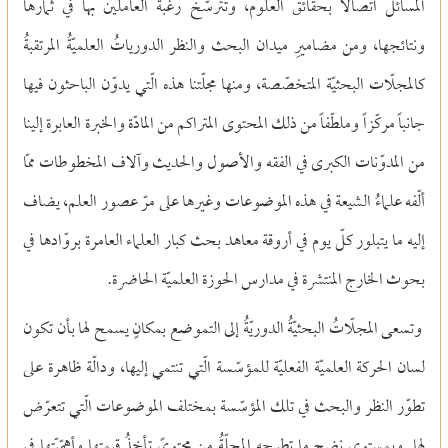
المسائلُ اتّصالاً بحقائق العلوم، وتترسّخ رغبةُ العاملين بها في ثمارها
ونتائجها، ومن مضاميرِ ميدان البحث والنظر الدورياتُ العلميّةُ المرتقبةُ
كالمجلّات البحثيّة المتخصّصة، ومنها مجلّتنا هذه الّتي يدوّن الباحثون فيها
جانباً مركّزاً وملطّفاً من ذلك المحتوى المتراكم من المادّة والخبرة العابرة إلينا
من المدوّنات الكبرى في الفقه والأصول والحديث وآلاف المخطوطات ممّا
ألّفه علماءُ الشيعة في هذه الموضوعات وغيرها على مرّ عصور العلم، يضاف
إليه ما يتبلور كلّ يوم في أروقة معاهد بحث كبار العلماء العامرة بروّادها في
بحوث الخارج المنتشرة في مدارس الحوزة العلميّة الحاضرة.
وتسعى المجلّاتُ البحثيّةُ الدوريّةُ إلى التموضع بمكانٍ يسمح لها بأن تكون
لسان الحركة العلميّة الفعليّة للمؤسّسة الّتي تنتمي إليها، ودالّة ظاهرة على
تطوّر النظر والبحث في تلك المؤسّسة بمختلف الموضوعات الّتي تتعرّض
لها. وبمستوى نضج ما تطرحه المجلّةُ من محتوىً تأخذُ قيمتها وأهمّيّتها في