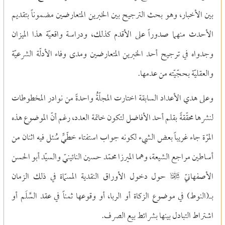
بين الأخبار، وهو بحث الترجيح بين الخبرين المتعارضين مضموناً بتقديم
الأحدث منهما صدوراً على الأقدم كذلك، ودراسة واقعيّة هذا الميزان
وجدواه في ترجيح أحد الخبرين المتعارضين ومدى وفاء الأدلّة الشرعيّة
والعقليّة بحجّيّته من عدمها.
وعلى هدي الأعداد السابقة اختارت المجلّةُ واحدةً من نوادر المخطوطات
لنشرها محقّقةً بقلم أحد الأفاضل لتكون خاتمة العدد، رغم أنّ الموضوع هذه
المرّة جاء غريباً بعض الشيء لكونه جواب استفتاء خطّيٍّ سُئل فيه اثنان من
أساطين مراجع الشيعة، وهما الميرزا محمّد حسين النائينيّ والسيّد أبو الحسن
الأصفهانيّ T حول دخول الأوراق النقدية المسمّاة في ذلك الزمان
بـ(النوط) في موضوع الزكاة أو الربا، أو وقوعها ثمناً في عقد السَّلَم أو
اشتراط التبادل بينها بشرائط بيع الصرف.