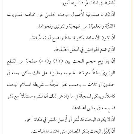
يُشترط في المادّة المُراد نشرها أُمور:
أنْ تكون مستوفية لأُصول البحث العلميّ على مختلف المستويات
(الفنّيّة والعلميّة) من المنهجيّة والتوثيق ونحوهما.
أنْ تكون الأبحاث مكتوبة بخطّ واضح أو (منضَّدة).
أنْ توضع الهوامش في أسفل الصّفحة.
أنْ يتراوح حجم البحث بين (١٢) و(٥٠) صفحة من القطع
الوزيريّ بخطٍّ متوسّط الحجم، وما يزيد على ذلك يمكن جعله في
حلقتين أو ثلاث
ــ بحسب نظر المجلَّة ــ شريطة استلام البحث
كاملاً، ويمكن للمجلّة في ما زاد عن ذلك أن تنشره مستقلّا ً مع نشر
قسمٍ منه في بعض أعدادها.
أنْ لا يكون البحث قد نُشر أو أُرسل للنشر في مكان آخر.
أنْ يُذيَّلَ البحث بذكر المصادر التي اعتمدها الباحث.