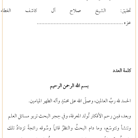
تحقيق: الشيخ صلاح آل كاشف الغ
عزه
........................................................
كلمة العدد
بسم الله الرحمن الرحيم
الحمد لله ربِّ العالمين، وصلّى الله على محمّدٍ وآله الطهر الميامين.
وبعد، فمِن رحم الأفكار تُولد المعرفة، وفي حِجر البحث تربو مسائل العلم
وتنشأ وتتوسّع، وما دام البحثُ والنظرُ قائماً وسُوقه رائجةً تزدادُ تلك