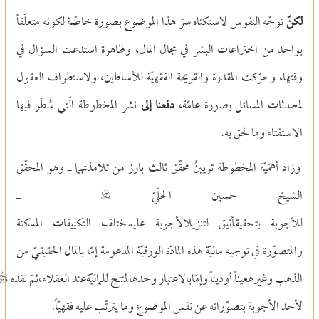
لكنّ
توجّه النفوس لاستكناه سرّ هذا الموضوع بصورة خاصّة لكونه متعلّقاً
بواحد من اختراعات البشر في مجال المال، وظاهرة استدعت السؤال في
وقتها، وحرّكت المقدرة والقريحة الفقهيّة للأساطين، ولاستطراف العقول
لمحدثات المسائل بصورة عامّة،
دفعنا إلى
نشر المخطوطة الّتي سُطّر فيها
الاستفتاء وما لحق به.
وزاد أهمّيّة المخطوطة تزيينُ محقّق ثالث بارز من تلامذتهما ـ وهو المحقّق
الشيخ حسين الحلّيّ S ـ
للأجوبة بتحقيقأنيق لتنزيلالأجوبة علىمختلف التكييفات الممكنة
والمتصوّرة في توجيه ماليّة هذه المادّة الورقيّة المدعومة إمّا بالمال الحقيقيّ من
الذهب وغيرهعيناً أوديناً وإمّابالاعتبار وحدهالمنتج للماليّةعند ال
لأحد الأجوبة بتصوّراته عن نفس الموضوع وما يترتّب عليه فقهيّاً.