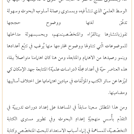
الوسط العلميّ الذي تنشأ فيه، وبمستوى رصانة أسلوب البحوث وسهولة
تدفّق لغتها ووضوح حججها
تفوزبانتشارها بينالقرّاء والمتخصّصينمنهم، وبحسبسهولة مداخلها
للموضوعات الّتي تتناولها ووضوح مخارجها منها يُرغب في تتبّع أعدادها
وينمو رصيدها من الاهتمام والمتابعة، ومن هنا كان اهتمامنا متواصلاً ببقاء
هذه العناصر حيّة في أعداد مجلّة (دراسات علميّة) المتتابعة جهد الإمكان كي
تميّزها عن سائر الكتب والمؤلّفات في ميادين اهتماماتها على اختلاف أساليبها
ومضامينها.
ومن هذا المنطلق سعينا سابقاً في المساعدة على إعداد دورات تدريبيّة في
التقدّم بأُسسِ منهجيّةِ إعدادِ البحوث وفي تطوير مستوى الكتابة
التخصّصيّة، للمساهمة في إنماء أسباب الاستعداد للبحث المتخصّص وكتابة