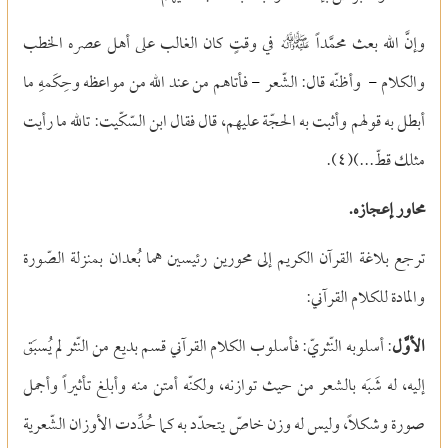
وإنَّ الله بعث محمَّداً e في وقتٍ كان الغالب على أهل عصره الخطب
والكلام
-
وأظنّه قال: الشّعر
-
فأتاهم من عند الله من مواعظه وحِكَمهِ ما
أبطل به قولهم وأثبت به الحجّة عليهم، قال فقال ابن السّكّيت: تالله ما رأيت
مثلك قطّ...)(
٤)
.
محاور إعجازه.
ترجع بلاغة القرآن الكريم إلى محورين رئيسين هما بُعدان بمنزلة الصّورة
والمادة للكلام القرآني:
الأوَّل
: أسلوبه النّثريّ: فأسلوب الكلام القرآني قسم بديع من النّثر لم يُسبَق
إليه، له شَبَه بالشعر من حيث توازنه، ولكنّه أمتن منه وأبلغ تأثيراً وأجمل
صورة وشكلاً، وليس له وزن خاصّ يتحدّد به كما حُدِّدت الأوزان الشّعرية