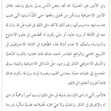
وفي الأمور غير المعنويّة: قد تجد بعض النّاس يتميّز بذوق يترصّد دقائق
الأمور الاجتماعيّة ويتمكّن من تحليل واقعها حتى كأنَّ أسبابها الّتي تغيب
عنه بمشهد منه وبمرأى، رغم أنك لا تجد مثل ذلك في غيره ممّن قد يشترك
معه في الثّقافة أو يزيد عليه، أو حتّى يكون له تخصّص في علوم الاجتماع
والسّياسة، ولعلّك لا تعدم أمثلة لهذه الظّاهرة في القادة الاجتماعيّين في
التّاريخ الماضي والواقع المعاصر فتجد هناك قادة اهتدوا بالقدرة الذّهنيّة
والذّوق الاجتماعي الفائق إلى وجوه حلّ المشاكل الاجتماعية وكيفية سوق
المجتمع إلى غايات معيّنة بحدس ثاقب وبصيرة نيّرة، بينما قد يكون هناك
قادة آخرون أخفقوا في ذلك.
فالأمور الّتي تتراءى للإنسان بذوقه في مثل ذلك ليست أموراً وهميةً تتراءى
له بالإغراق في الفكر والخيال ولا هيّ مجرّد تحليلات علميّة متأثّرة بدرجة