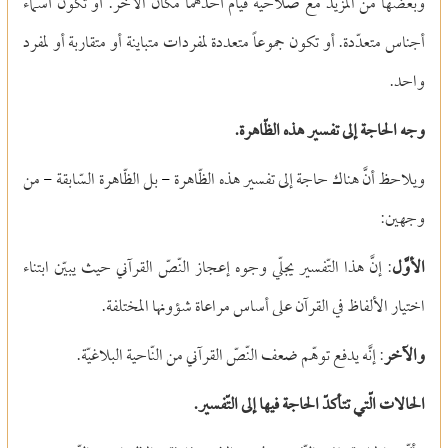
وبعضها من المزيد مع صلاحية قيام أحدهما مكان الآخر. أو تكون أسماء
أجناس متعدّدة. أو تكون جموعاً متعددة لمفردات متباينة أو متقاربة أو لمفرد
واحد.
وجه الحاجة إلى تفسير هذه الظّاهرة.
ويلاحظ أنَّ هناك حاجة إلى تفسير هذه الظّاهرة
-
بل الظّاهرة السّابقة
-
من
وجهين:
الأوَّل
: إنَّ هذا التّفسير يجلّي وجوه إعجاز النّصّ القرآني حيث يبيّن ابتناء
اختيار الألفاظ في القرآن على أساس مراعاة شؤونها المختلفة.
والآخر
: إنَّه يدفع توهّم ضعف النّصّ القرآني من النّاحية البلاغيّة.
الحالات الّتي تتأكدّ الحاجة فيها إلى التّفسير.