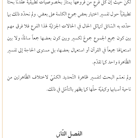
لكنْ حيث إنَّ كلّ فرعٍ من فروعها يمتاز بخصوصيات تطبيقية عقدنا بحثاً
تطبيقيّاً حول تفسير اختيار بعض جموع الكلمة على بعض. ولم نحدّد ذلك بما
حدّده به السّائل لتماثل الحال في الحالات الجزئيّة لهذا الفرع فلا فرق مهم
بين كون جميع الجموع جموعَ تكسير وبين كون بعضها جمعاً سالماً، ولا بين
استعمالها جميعاً في القرآن أو استعمال بعضها، بل مستوى الحاجة إلى تفسير
الظّاهرة واحد كما تقدّم.
ولم نعمّم البحث لتفسير ظاهرة التّحديد الكمّيّ لاختلاف الظّاهرتين من
ناحية أسبابها وكيفيّة حلّها كما يظهر بالتأمّل في ذلك.
الفصل الثّاني