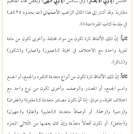
خامس (
لِأُولِي الْأَبْصَارِ
) وفي سادس (
لِأُولِي النُّهَى
) وبعض هذه المفاهيم
متقاربة. وقد أشار إلى هذا المثال الرّاغب الأصفهاني (ت بحدود ٤٢٥هـ)
في مقدمة كتاب المفردات(
٨)
.
ثانياً
: إنّ تلك الألفاظ تارة تكون من مواد مختلفة. وأخرى تكون من مادة
لغوية واحدة مع الاختلاف في الهيئة كـ(صبور) و(صابر) و(شكور)
و(شاكر).
ثالثاً
: إنّ تلك الألفاظ تارة تكون من أنواع متعددة كالمفرد والجمع، أو الجمع
واسم الجمع، أو المصدر والوصف. وأخرى تكون من نوع واحد مع
اختلاف الهيئة، وحينئذٍ: إمّا أنْ تكون مصادر متعددة كـ(مغفرة) و(غفران)
و(رحم) و(رحمة). أو أوصافاً متعددة كـ(عليم) و(عالم) و(جهول)
و(جاهل). أو تكون أفعالاً متعدّدة وإنْ كان بعضها من الثّلاثي المجرّد