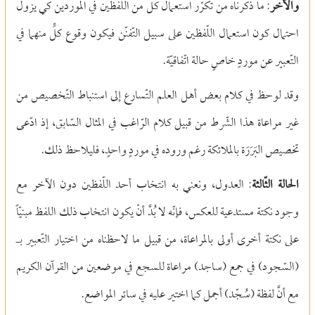
والآخر
: ما ذكرناه من تكرّر استعمال كل من اللّفظين في الموردين كي يزول
احتمال كون استعمال اللّفظين على سبيل التّفنّن فيكون وقوع كلٍّ منهما في
التّعبير عن موردٍ خاصٍ حالة اتّفاقيّة.
وقد لوحظ في كلام بعض أهل العلم التّسارع إلى استنباط التّخصيص من
غير مراعاة هذا الشّرط من قبيل كلام الرّاغب في المثال السّابق، إذ ادّعى
تخصيص البَرَرَة بالملائكة رغم وروده في موردٍ واحدٍ، فليلاحظ ذلك.
الحالة الثّالثة
: العدول، ونعني به انتخاب أحد اللّفظين دون الآخر مع
وجود نكتة مستدعية للعكس، فإنّه لا بُدَّ أنْ يكون انتخاب ذلك اللفظ مبنيّاً
على نكتة أخرى أولى بالمراعاة، من قبيل ما لاحظناه من اختيار التّعبير بـ
(السّجود) في جمع (ساجد) مراعاة للسجع في موضعين من القرآن الكريم
مع أنَّ لفظة (سُجّد) أجمل كما اختير عليه في سائر المواضع.