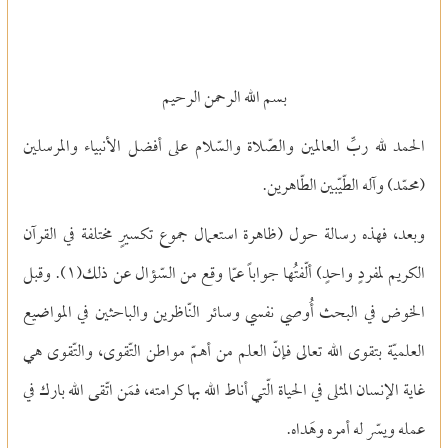
بسم الله الرحمن الرحيم
الحمد لله ربِّ العالمين والصّلاة والسّلام على أفضل الأنبياء والمرسلين
(محمّد) وآله الطّيّبين الطّاهرين.
وبعد، فهذه رسالة حول (ظاهرة استعمال جموع تكسيرٍ مختلفة في القرآن
الكريم لمفردٍ واحدٍ) ألّفتُها جواباً عمّا وقع من السّؤال عن ذلك(
١)
. وقبل
الخوض في البحث أُوصي نفسي وسائر النّاظرين والباحثين في المواضيع
العلميّة بتقوى الله تعالى فإنّ العلم من أهمّ مواطن التّقوى، والتّقوى هي
غاية الإنسان المثلى في الحياة الّتي أناط الله بها كرامته، فمَن اتّقى الله بارك في
عمله ويسّر له أمره وهَداه.