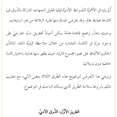
ثُمَّ يليه في الأهميّة الضّوابط الأدبيّة فإنّها تحليل للجهات المدرَكة بالذّوق فيما
كان لها ضابط عامّ. وقد تعرّض لجملةٍ منها علماء البلاغة من غير استيعاب.
وحيث يتعذّر وضع قاعدة عامّة يمكن أحياناً تحصيل منبّه خارجيّ على
وجود مزيّة في الكلمة المختارة من خلال ملاحظة كيفيّة انتقاء المتكلّم
الحكيم للألفاظ على ضوء مجموع كلماته حيث يظهر منها عنايته باختيار كلمة
خاصّة دون بديلاتها.
وينبغي هنا التّعرض لتوضيح هذه الطّرق الثّلاثة بعض الشّيء مع تعقيب
ذلك بشروط سلامة الطّريق الّذي يسلكه الباحث في الموضوع.
الطريق الأوَّل: الذّوق الأدبيّ.