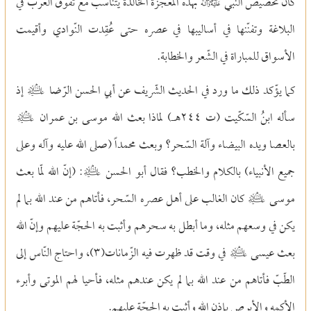
كان تخصيص النّبي e بهذه المعجزة الخالدة يتناسب مع تفوّق العرب في
البلاغة وتفنّنها في أساليبها في عصره حتى عُقِدت النّوادي وأقيمت
الأسواق للمباراة في الشّعر والخطابة.
كما يؤّكد ذلك ما ورد في الحديث الشّريف عن أبي الحسن الرّضا g إذ
سأله ابنُ السّكّيت (ت ٢٤٤هـ) لماذا بعث الله موسى بن عمران g
بالعصا ويده البيضاء وآلة السّحر؟ وبعث محمداً (صلى الله عليه وآله وعلى
جميع الأنبياء) بالكلام والخطب؟ فقال أبو الحسن g: (إنّ الله لمّا بعث
موسى g كان الغالب على أهل عصره السّحر، فأتاهم من عند الله بما لم
يكن في وسعهم مثله، وما أبطل به سحرهم وأثبت به الحجّة عليهم وإنّ الله
بعث عيسى g في وقت قد ظهرت فيه الزّمانات(
٣)
، واحتاج النّاس إلى
الطّبّ فأتاهم من عند الله بما لم يكن عندهم مثله، فأحيا لهم الموتى وأبرء
الأكمه والأبرص بإذن الله وأثبت به الحجّة عليهم.