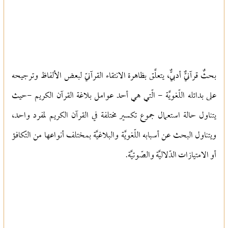
بحثٌ قرآنيٌّ أدبيٌّ, يتعلَّق بظاهرة الانتقاء القرآنيّ لبعض الألفاظ وترجيحه
على بدائله اللّغويَّة - الّتي هي أحد عوامل بلاغة القرآن الكريم -حيث
يتناول حالة استعمال جموع تكسير مختلفة في القرآن الكريم لمفرد واحد,
ويتناول البحث عن أسبابه اللّغويَّة والبلاغيَّة بمختلف أنواعها من التّكافؤ
أو الامتيازات الدّلاليَّة والصّوتيَّة.