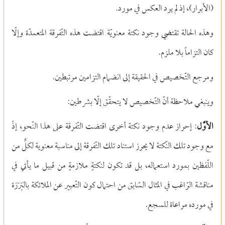
(الأبرار)، إذ لم يرد العكس في مورد.
وهذه الحالة تقتضي وجود نكتة معنويّة اقتضت هذه التّفرقة المتعمدّة وإلّا
كان التزاماً بلا ملزم.
ومرجع التّخصيص في الحقيقة إلى انضمام التزامين مرتبطين.
وينبغي ملاحظة أنّ التّخصيص لا يتحقّق إلّا بشرطين:
الأوَّل
: إحراز عدم وجود نكتة أخرى اقتضت التّفرقة على هذا النّحو، إذْ
مع وجود تلك النّكتة لا يحرز استناد تلك التّفرقة إلى مناسبة معنوية لكلٍّ من
اللّفظين بمورد استعماله، بل قد تكون لنكتةٍ ملازمةٍ من قبيل ما يأتي في
مناقشة الرّاغب في المثال السّابق من احتمال كون التّعبير عن الملائكة بالبَرَرَة
في مورده مراعاة للسجع.