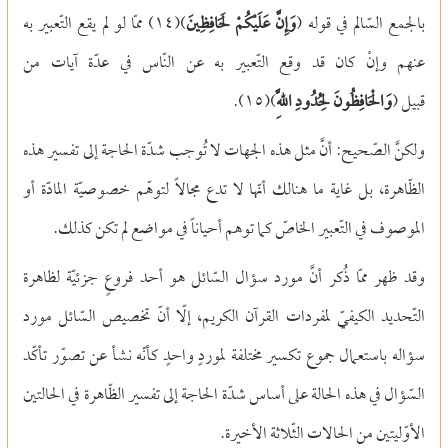
بالجمع السّالم في قوله (
وَإِنَّ عَلَيْكُمْ لَحَافِظِينَ
)(
١٤)
ممّا لو لم يقع التّعبير به
عنهم وإنْ كان قد وقع التّعبير به عن النّاس في عدّة آيات من
قبيل (
وَالْحَافِظُونَ لِحُدُودِ اللَّهِ
)(
١٥)
.
ولكنَّ الصّحيح: أنَّ مثل هذه الجهات لا تُوجب شدّة الحاجة إلى تفسير هذه
الظّاهرة، بل غاية ما هنالك أنّها لا تدع مجالاً لتوهّم خصوصيّة المادّة أو
الموصوف في التّعبير الخاصّ كما توهم أحياناً في مواضع لم تكن كذلك.
وقد ظهر ممّا ذُكر أنَّ مورد سؤال السّائل هو أحد فروعٍ جزئيّة لظاهرة
التّحديد الكيفيّ لمفردات القرآن الكريم، إلّا أنّ تخصيص السّائل مورد
سؤاله باستعمال جموع تكسير مختلفة لموردٍ واحدٍ كأنّه نشأ عن تصوّر تأكّد
السّؤال في هذه الحالة على أساس شدّة الحاجة إلى تفسير الظّاهرة في الحالتين
الأوّليتين من الحالات الثّلاثة الأخيرة.