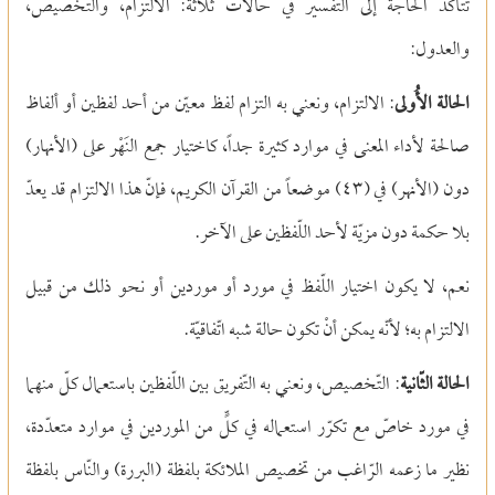
تتأكّد الحاجة إلى التّفسير في حالات ثلاثة: الالتزام، والتّخصيص،
والعدول:
الحالة الأُولى
: الالتزام، ونعني به التزام لفظ معيّن من أحد لفظين أو ألفاظ
صالحة لأداء المعنى في موارد كثيرة جداً، كاختيار جمع النَهْر على (الأنهار)
دون (الأنهر) في (٤٣) موضعاً من القرآن الكريم، فإنّ هذا الالتزام قد يعدّ
بلا حكمة دون مزيّة لأحد اللّفظين على الآخر.
نعم، لا يكون اختيار اللّفظ في مورد أو موردين أو نحو ذلك من قبيل
الالتزام به؛ لأنّه يمكن أنْ تكون حالة شبه اتّفاقيّة.
الحالة الثّانية
: التّخصيص، ونعني به التّفريق بين اللّفظين باستعمال كلّ منهما
في مورد خاصّ مع تكرّر استعماله في كلٍّ من الموردين في موارد متعدّدة،
نظير ما زعمه الرّاغب من تخصيص الملائكة بلفظة (البررة) والنّاس بلفظة