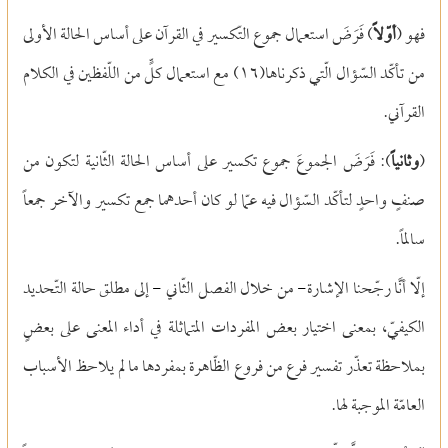
فهو (
أوّلاً
) فَرَضَ استعمال جموع التّكسير في القرآن على أساس الحالة الأولى
من تأكّد السّؤال الّتي ذكرناها(
١٦)
مع استعمال كلٍّ من اللّفظين في الكلام
القرآني.
(
وثانياً
): فَرَضَ الجموعَ جموع تكسير على أساس الحالة الثّانية لتكون من
صنفٍ واحدٍ لتأكّد السّؤال فيه عمّا لو كان أحدهما جمع تكسير والآخر جمعاً
سالماً.
إلّا أنَّا رجّحنا الإشارة
-
من خلال الفصل الثّاني
-
إلى مطلق حالة التّحديد
الكيفيّ، بمعنى اختيار بعض المفردات المتماثلة في أداء المعنى على بعضٍ
بملاحظة تعذّر تفسير فرع من فروع الظّاهرة بمفردها ما لم يلاحظ الأسباب
العامّة الموجبة لها.