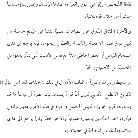
ثقافة الشّخص، وإنّما هي أمور واقعيّة يترصّدها الإنسان ويحسّ بها إحساساً
مباشراً من خلال قوّة ذهنيّة.
والآخر
: إطلاق الذّوق على انطباعات نفسيّة تنشأ عن طبائع خاصّة من
قبيل ذوق انتقاء الأطعمة والألبسة والعطور ونحوها، فإنّه يرجع إلى مدى
انسجام اللّباس أو العطر الخاصّ مثلاً مع نفس الإنسان الّتي تتأثّر بالعوامل
المختلفة من الاجتماع والجوّ
والمحيط وغيرها، وكثيراً ما تختلف الأذواق في ذلك لاختلاف العوامل المؤثّرة ف
تكوين الانطباع النّفسي فترى أنّ قوماً يستحسنون عطراً أو لباساً ما قد
يستقبحه قوم آخرون، فليس للحسن والقبح في هذه الأمور معيار واقعي
فيكون أحد الحكمين باعتباره صواباً والآخر خطأ وإنّما يرجع إلى مدى
ملائمتها للنفوس المختلفة في خصائصها.