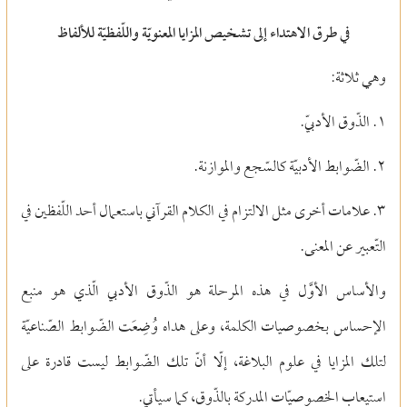
في طرق الاهتداء إلى تشخيص المزايا المعنويّة واللّفظيّة للألفاظ
وهي ثلاثة:
١. الذّوق الأدبيّ.
٢. الضّوابط الأدبيّة كالسّجع والموازنة.
٣. علامات أخرى مثل الالتزام في الكلام القرآني باستعمال أحد اللّفظين في
التّعبير عن المعنى.
والأساس الأوَّل في هذه المرحلة هو الذّوق الأدبي الّذي هو منبع
الإحساس بخصوصيات الكلمة، وعلى هداه وُضِعَت الضّوابط الصّناعيّة
لتلك المزايا في علوم البلاغة، إلّا أنّ تلك الضّوابط ليست قادرة على
استيعاب الخصوصيّات المدركة بالذّوق، كما سيأتي.