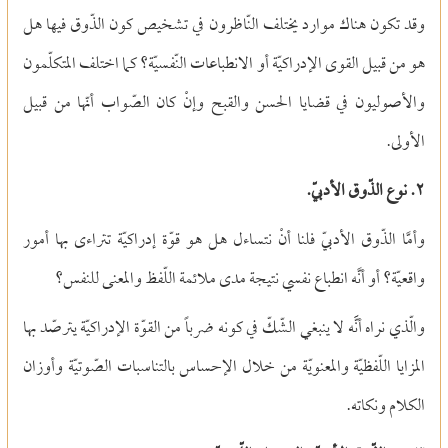
وقد تكون هناك موارد يختلف النّاظرون في تشخيص كون الذّوق فيها هل
هو من قبيل القوى الإدراكيّة أو الانطباعات النّفسيّة؟ كما اختلف المتكلّمون
والأصوليون في قضايا الحسن والقبح وإنْ كان الصّواب أنّها من قبيل
الأولى.
٢. نوع الذّوق الأدبيّ.
وأمَّا الذّوق الأدبيّ فلنا أنْ نتساءل هل هو قوّة إدراكيّة تتراءى بها أمور
واقعيّة؟ أو أنَّه انطباع نفسي نتيجة مدى ملائمة اللّفظ والمعنى للنفس؟
والّذي نراه أنًّه لا ينبغي الشّكّ في كونه ضرباً من القوّة الإدراكيّة يترصّد بها
المزايا اللّفظيّة والمعنويّة من خلال الإحساس بالتناسبات الصّوتيّة وأوزان
الكلام ونكاته.