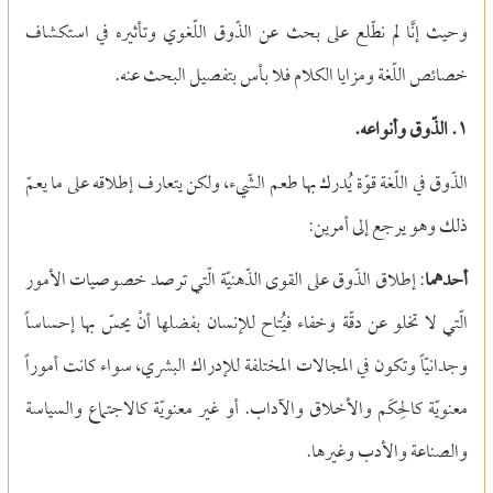
وحيث إنَّا لم نطّلع على بحث عن الذّوق اللّغوي وتأثيره في استكشاف
خصائص اللّغة ومزايا الكلام فلا بأس بتفصيل البحث عنه.
١. الذّوق وأنواعه.
الذّوق في اللّغة قوّة يُدرك بها طعم الشّيء، ولكن يتعارف إطلاقه على ما يعمّ
ذلك وهو يرجع إلى أمرين:
أحدهما
: إطلاق الذّوق على القوى الذّهنيّة الّتي ترصد خصوصيات الأمور
الّتي لا تخلو عن دقّة وخفاء فيُتاح للإنسان بفضلها أنْ يحسّ بها إحساساً
وجدانيّاً وتكون في المجالات المختلفة للإدراك البشري، سواء كانت أموراً
معنويّة كالحِكَم والأخلاق والآداب. أو غير معنويّة كالاجتماع والسياسة
والصناعة والأدب وغيرها.