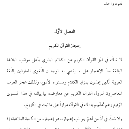
لمفرد واحد.
الفصل الأوَّل
إعجاز القرآن الكريم
لا شكّ في تميّز القرآن الكريم عن الكلام البشري بأعلى مراتب البلاغة
البالغة حدّ الإعجاز على ما يقضي به الوجدان اللّغوي للعارفين باللّغة
العربية الّذين يحسّون بمزايا الكلام ومستواه الأدبي, ولذلك عجز العرب
المعاصرون لنزول القرآن الكريم عن معارضته بما يماثله في هذا المستوى
الرّفيع رغم تحدّيهم بذلك في القرآن مراراً على ما ثبت في التّاريخ.
ولا شكّ في أنّ من أهمّ جوانب إعجازه، هو إعجازه من النّاحية البلاغية، إذ