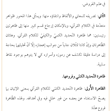
في علم العَروض.
الثّاني
: تصريفه للمعاني والألفاظ وانتقاؤه منها: ويمثّل هذا المحور ظواهر
متعدّدة في الكلام القرآني، وبالإمكان إرجاع قسم كبير منها إلى ظاهرتين
رئيستين: هما ظاهرة التّحديد الكميّ والكيفيّ للكلام القرآني. وهاتان
الظّاهرتان وإنْ كانتا تمثّلان جانباً من جوانب إعجازه إلّا أنّ تحليلهما بحاجة
إلى دراسة دقيقة تكشف عن رموزه وأسراره كي لا يتوهم بوجود نقاط
سلبية.
ظاهرة التّحديد الكمّي وفروعها.
الظاهرة الأُولى
: ظاهرة التّحديد الكمّي للكلام القرآني بمعنى الإتيان بما
يصحّ الاستغناء عن بعضه من غير خللٍ فيه وفي أهدافه. ولهذه الظّاهرة
فروع عدّة: