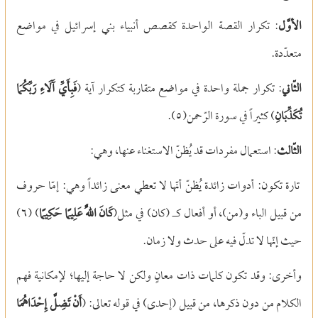
الأوَّل
: تكرار القصة الواحدة كقصص أنبياء بني إسرائيل في مواضع
متعدّدة.
الثّاني
: تكرار جملة واحدة في مواضع متقاربة كتكرار آية (
فَبِأَيِّ آَلَاءِ رَبِّكُمَا
تُكَذِّبَانِ
) كثيراً في سورة الرّحمن(
٥)
.
الثّالث
: استعمال مفردات قد يُظنّ الاستغناء عنها، وهي:
تارة تكون: أدوات زائدة يُظنّ أنّها لا تعطي معنى زائداً وهي: إمّا حروف
من قبيل الباء و(من)، أو أفعال كـ (كان) في مثل(
كَانَ اللَّهُ عَلِيمًا حَكِيمًا
) (
٦)
حيث إنّها لا تدلّ فيه على حدث ولا زمان.
وأخرى: وقد تكون كلمات ذات معانٍ ولكن لا حاجة إليها؛ لإمكانية فهم
الكلام من دون ذكرها، من قبيل (إحدى) في قوله تعالى: (
أَنْ تَضِلَّ إِحْدَاهُمَا