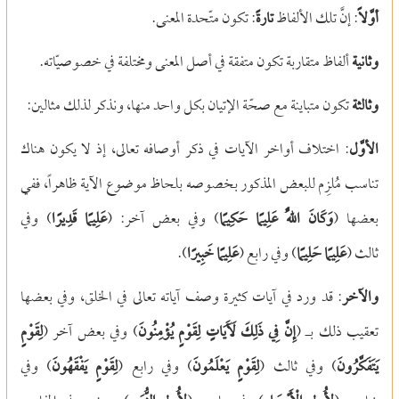
أوَّلاً
: إنَّ تلك الألفاظ
تارةً
: تكون متّحدة المعنى.
وثانية
ألفاظ متقاربة تكون متفقة في أصل المعنى ومختلفة في خصوصيّاته.
وثالثة
تكون متباينة مع صحّة الإتيان بكل واحد منها، ونذكر لذلك مثالين:
الأوَّل
: اختلاف أواخر الآيات في ذكر أوصافه تعالى، إذ لا يكون هناك
تناسب مُلزِم للبعض المذكور بخصوصه بلحاظ موضوع الآية ظاهراً، ففي
بعضها (
وَكَانَ اللَّهُ عَلِيمًا حَكِيمًا
) وفي بعض آخر: (
عَلِيمًا قَدِيرًا
) وفي
ثالث (
عَلِيمًا حَلِيمًا
) وفي رابع (
عَلِيمًا خَبِيرًا
).
والآخر
: قد ورد في آيات كثيرة وصف آياته تعالى في الخلق، وفي بعضها
تعقيب ذلك بـ (
إِنَّ فِي ذَلِكَ لَآَيَاتٍ لِقَوْمٍ يُؤْمِنُونَ
) وفي بعض آخر (
لِقَوْمٍ
يَتَفَكَّرُونَ
) وفي ثالث (
لِقَوْمٍ يَعْلَمُونَ
) وفي رابع (
لِقَوْمٍ يَفْقَهُونَ
) وفي