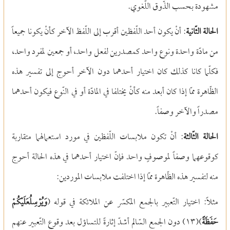
مشهودة بحسب الذّوق اللّغوي.
الحالة الثّانية
: أنْ يكون أحد اللّفظين أقرب إلى اللّفظ الآخر كأنْ يكونا جميعاً
من مادّة واحدة ونوع واحد كمصدرين لفعل واحد، أو جمعين لمفرد واحد،
فكلّما كانا كذلك كان اختيار أحدهما دون الآخر أحوج إلى تفسير هذه
الظّاهرة ممّا إذا كان أبعد منه كأنْ يختلفا في المادّة أو في النّوع فيكون أحدهما
مصدراً والآخر وصفاً.
الحالة الثّالثة
: أنْ تكون ملابسات اللّفظين في مورد استعمالهما متقاربة
كوقوعهما وصفاً لموصوفٍ واحد فإنّ اختيار أحدهما في هذه الحالة أحوج
منه لتفسير هذه الظّاهرة ممّا إذا اختلفت ملابسات الموردين:
مثلاً: اختيار التّعبير بالجمع المكسّر عن الملائكة في قوله (
وَيُرْسِلُعَلَيْكُمْ
حَفَظَةً
)(
١٣)
دون الجمع السّالم أشدّ إثارةً للتساؤل بعد وقوع التّعبير عنهم