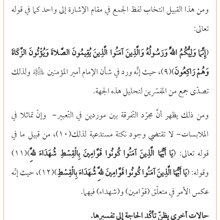
ومن هذا القبيل انتخاب لفظ الجمع في مقام الإشارة إلى واحد كما في قوله
تعالى:
(
إِنَّمَا وَلِيُّكُمُ اللَّهُ وَرَسُولُهُ وَالَّذِينَ آمَنُوا الَّذِينَ يُقِيمُونَ الصَّلاةَ وَيُؤْتُونَ الزَّكَاةَ
وَهُمْ رَاكِعُونَ
)(
٩)
, حيث إنَّه ورد في شأن الإمام أمير المؤمنين g ولذلك
تصدّى جمع من المفسّرين لتحليل هذه الجهة.
ومن ذلك يظهر أنَّ مجرّد التّفرقة بين موردين في التّعبير
-
وإنْ تماثلا في
الملابسات
-
لا تقتضي وجود نكتة مستدعية لذلك(
١٠)
، من قبيل ما في
قوله تعالى: (
يَا أَيُّهَا الَّذِينَ آمَنُوا كُونُوا قَوَّامِينَ بِالْقِسْطِ شُهَدَاءَ لِلَّهِ
)(
١١)
وقوله: (
يَا أَيُّهَا الَّذِينَ آمَنُوا كُونُوا قَوَّامِينَ لِلَّهِ شُهَدَاءَ بِالْقِسْطِ
)(
١٢)
, حيث إنّه
عكس الأمر في متعلّق (قوّامين) و(شهداء) فيهما.
حالات أخرى يظنّ تأكّد الحاجة إلى تفسيرها.