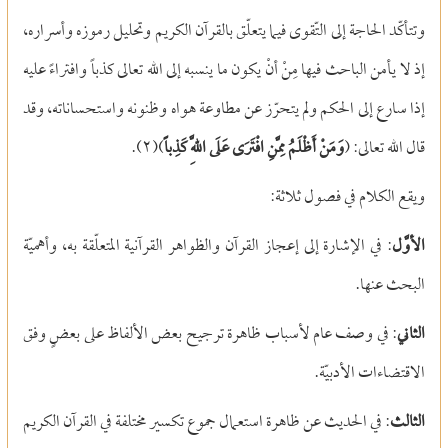
وتتأكّد الحاجة إلى التّقوى فيما يتعلّق بالقرآن الكريم وتحليل رموزه وأسراره،
إذ لا يأمن الباحث فيها مِنْ أنْ يكون ما ينسبه إلى الله تعالى كذباً وافتراءً عليه
إذا سارع إلى الحكم ولم يتحرّز عن مطاوعة هواه وظنونه واستحساناته، وقد
قال الله تعالى: (
وَمَنْ أَظْلَمُ مِمَّنِ افْتَرَى عَلَى اللَّهِ كَذِباً
)(
٢)
.
ويقع الكلام في فصول ثلاثة:
الأوَّل
: في الإشارة إلى إعجاز القرآن والظواهر القرآنية المتعلّقة به، وأهميّة
البحث عنها.
الثاني
: في وصف عام لأسباب ظاهرة ترجيح بعض الألفاظ على بعضٍ وفق
الاقتضاءات الأدبيّة.
الثالث
: في الحديث عن ظاهرة استعمال جموع تكسير مختلفة في القرآن الكريم