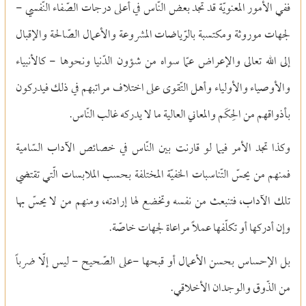
ففي الأمور المعنويّة قد تجد بعض النّاس في أعلى درجات الصّفاء النّفسي
-
لجهات موروثة ومكتسبة بالرّياضات المشروعة والأعمال الصّالحة والإقبال
إلى الله تعالى والإعراض عمّا سواه من شؤون الدّنيا ونحوها
-
كالأنبياء
والأوصياء والأولياء وأهل التّقوى على اختلاف مراتبهم في ذلك فيدركون
بأذواقهم من الحِكَم والمعاني العالية ما لا يدركه غالب النّاس.
وكذا تجد الأمر فيما لو قارنت بين النّاس في خصائص الآداب السّامية
فمنهم من يحسّ التّناسبات الخفيّة المختلفة بحسب الملابسات الّتي تقتضي
تلك الآداب، فتنبعث من نفسه وتخضع لها إرادته، ومنهم من لا يحسّ بها
وإن أدركها أو تكلّفها عملاً مراعاة لجهات خاصّة.
بل الإحساس بحسن الأعمال أو قبحها
-
على الصّحيح
-
ليس إلّا ضرباً
من الذّوق والوجدان الأخلاقي.