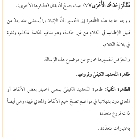
فَتُذَكِّرَ إِحْدَاهُمَا الْأُخْرَى
)(
٧)
حيث يصحّ أنْ يقال (فتذكرها الأخرى).
ووجه حاجة هذه الظّاهرة إلى التّفسير: أنَّ الإتيان بما يُستغنى عنه يعدّ من
قبيل الإطناب في الكلام من غير حكمة، وهو منافٍ لحكمة المتكلم، وثغرة
في بلاغة الكلام.
والتعرّض لتفسيرها خارج عن موضوع هذه الرّسالة.
ظاهرة التّحديد الكيفيّ وفروعها.
الظاهرة الثّانية:
ظاهرة التّحديد الكيفيّ بمعنى اختيار بعض الألفاظ أو
المعاني دون بديلاتها في مواضع تصحّ جميع الألفاظ والمعاني فيها، وهي أيضاً
ذات فروع متعدّدة
باعتبارات متعدّدة..